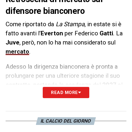
difensore bianconero
Come riportato da
La Stampa
, in estate si è
fatto avanti l’
Everton
per Federico
Gatti
. La
Juve
, però, non lo ha mai considerato sul
mercato
.
Adesso la dirigenza bianconera è pronta a
prolungare per una ulteriore stagione il suo
contratto, portando la scadenza dal
2027
al
READ MORE
30 giugno
2028
.
LA PLAYLIST DELLE NOSTRE TOP NEWS
IL CALCIO DEL GIORNO