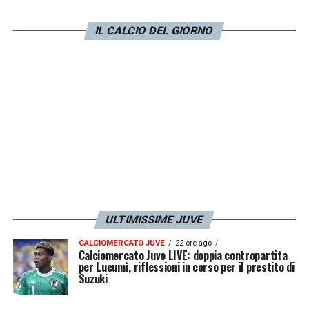
rinnovo in attesa di capire come concludere
IL CALCIO DEL GIORNO
questa stagione. Sulle sue tracce c’è il
Napoli, è vero, ma anche alcuni club di
Premier League
.
LA PLAYLIST DELLE NOSTRE TOP NEWS
ULTIMISSIME JUVE
CALCIOMERCATO JUVE
22 ore ago
Calciomercato Juve LIVE: doppia contropartita
per Lucumì, riflessioni in corso per il prestito di
Suzuki