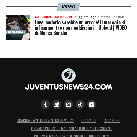
VIDEO
CALCIOMERCATO JUVE
3 giorni ago
Marco Baridon
Juve, cederlo sarebbe un errore! Il mercato si
infiamma, tre nomi caldissimi – Upload | VIDEO
di Marco Baridon
SCARICA L’APP DI JUVENTUS NEWS 24
CONTATTI
REDAZIONE
PRIVACY POLICY E TRATTAMENTO DEI DATI PERSONALI
INFORMATIVA ESTESA SUI COOKIE (COOKIE POLICY)