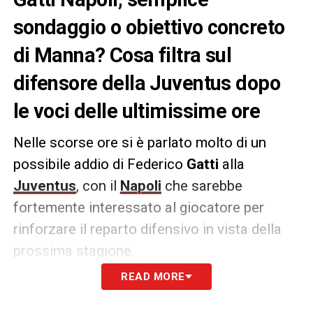
sondaggio o obiettivo concreto
di Manna? Cosa filtra sul
difensore della Juventus dopo
le voci delle ultimissime ore
Nelle scorse ore si è parlato molto di un
possibile addio di Federico
Gatti
alla
Juventus
, con il
Napoli
che sarebbe
fortemente interessato al giocatore per
rinforzare il reparto difensivo in vista della
prossima stagione.
READ MORE
Secondo quanto riportato dal
Corriere dello
Sport
al momento la
Juve
ha bloccato il suo