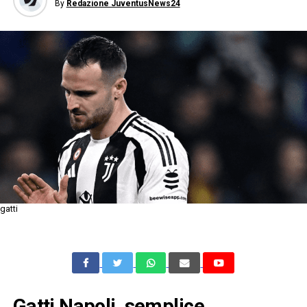
By
Redazione JuventusNews24
gatti
Gatti Napoli, semplice