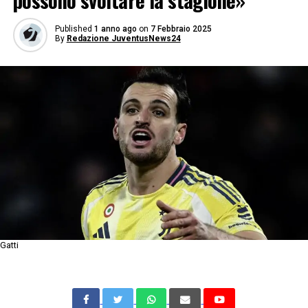
possono svoltare la stagione»
Published
1 anno ago
on
7 Febbraio 2025
By
Redazione JuventusNews24
Gatti