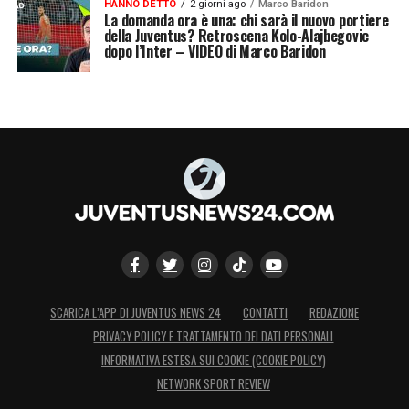
HANNO DETTO
2 giorni ago
Marco Baridon
La domanda ora è una: chi sarà il nuovo portiere
della Juventus? Retroscena Kolo-Alajbegovic
dopo l’Inter – VIDEO di Marco Baridon
SCARICA L’APP DI JUVENTUS NEWS 24
CONTATTI
REDAZIONE
PRIVACY POLICY E TRATTAMENTO DEI DATI PERSONALI
INFORMATIVA ESTESA SUI COOKIE (COOKIE POLICY)
NETWORK SPORT REVIEW