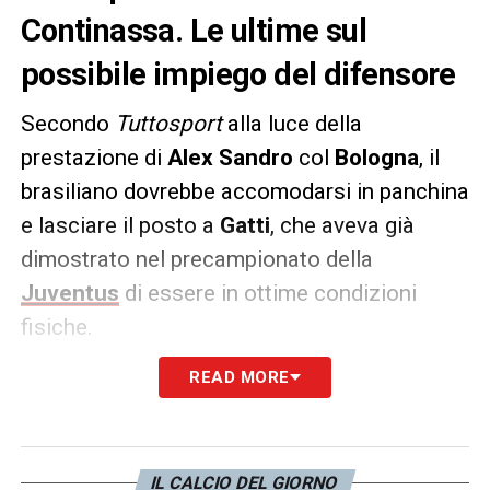
Continassa. Le ultime sul
possibile impiego del difensore
Secondo
Tuttosport
alla luce della
prestazione di
Alex Sandro
col
Bologna
, il
brasiliano dovrebbe accomodarsi in panchina
e lasciare il posto a
Gatti
, che aveva già
dimostrato nel precampionato della
Juventus
di essere in ottime condizioni
fisiche.
READ MORE
Il numero 4 bianconero non agirebbe nella
posizione dell’ex Porto, ma si piazzerebbe
centrale di sinistra con
Bremer
e
Danilo
a
completare la difesa a tre.
IL CALCIO DEL GIORNO