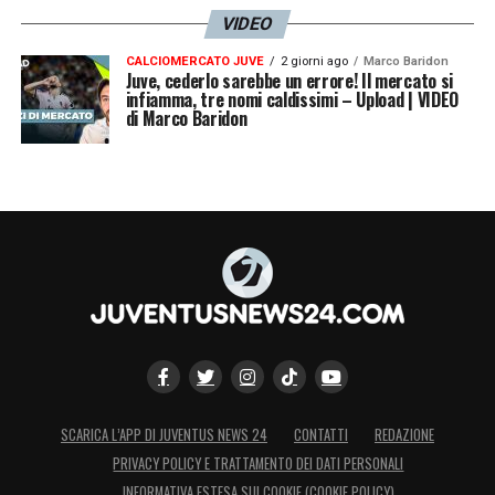
VIDEO
CALCIOMERCATO JUVE
2 giorni ago
Marco Baridon
Juve, cederlo sarebbe un errore! Il mercato si
infiamma, tre nomi caldissimi – Upload | VIDEO
di Marco Baridon
SCARICA L’APP DI JUVENTUS NEWS 24
CONTATTI
REDAZIONE
PRIVACY POLICY E TRATTAMENTO DEI DATI PERSONALI
INFORMATIVA ESTESA SUI COOKIE (COOKIE POLICY)