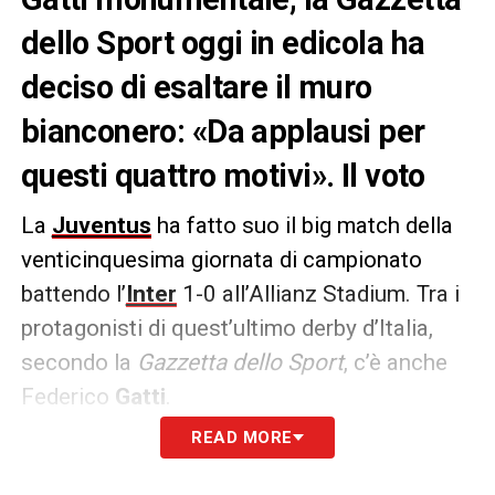
dello Sport oggi in edicola ha
deciso di esaltare il muro
bianconero: «Da applausi per
questi quattro motivi». Il voto
La
Juventus
ha fatto suo il big match della
venticinquesima giornata di campionato
battendo l’
Inter
1-0 all’Allianz Stadium. Tra i
protagonisti di quest’ultimo derby d’Italia,
secondo la
Gazzetta dello Sport
, c’è anche
Federico
Gatti
.
READ MORE
GATTI 6,5
– Gli si perdonano un paio di errori
perchè la mole di lavoro, le chiusure, la carica