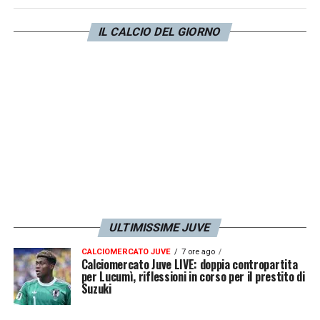
offensiva e il contributo alla manovra sono
IL CALCIO DEL GIORNO
da applausi.
LA PLAYLIST DELLE NOSTRE TOP NEWS
ULTIMISSIME JUVE
CALCIOMERCATO JUVE
7 ore ago
Calciomercato Juve LIVE: doppia contropartita
per Lucumì, riflessioni in corso per il prestito di
Suzuki