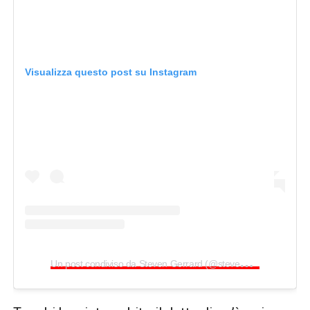
Visualizza questo post su Instagram
U
n post condiviso da Steven Gerrard (@stevengerrard)