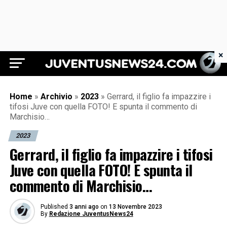
×
Juventus News 24
Home
»
Archivio
»
2023
»
Gerrard, il figlio fa impazzire i
tifosi Juve con quella FOTO! E spunta il commento di
Marchisio…
2023
Gerrard, il figlio fa impazzire i tifosi
Juve con quella FOTO! E spunta il
commento di Marchisio…
Published
3 anni ago
on
13 Novembre 2023
By
Redazione JuventusNews24