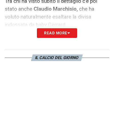
Tra chi ha visto subito il dettaglio c’è poi
stato anche
Claudio Marchisio,
che ha
voluto naturalmente esaltare la divisa
indossata da baby Gerrard.
READ MORE
LA PLAYLIST DELLE NOSTRE TOP NEWS
IL CALCIO DEL GIORNO