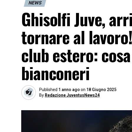
NEWS
Ghisolfi Juve, ar
tornare al lavoro
club estero: cos
bianconeri
Published
1 anno ago
on
18 Giugno 2025
By
Redazione JuventusNews24