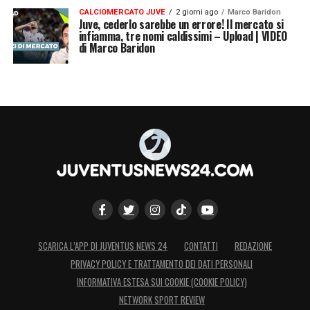
CALCIOMERCATO JUVE
2 giorni ago
Marco Baridon
Juve, cederlo sarebbe un errore! Il mercato si
infiamma, tre nomi caldissimi – Upload | VIDEO
di Marco Baridon
SCARICA L’APP DI JUVENTUS NEWS 24
CONTATTI
REDAZIONE
PRIVACY POLICY E TRATTAMENTO DEI DATI PERSONALI
INFORMATIVA ESTESA SUI COOKIE (COOKIE POLICY)
NETWORK SPORT REVIEW