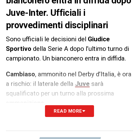
bianconero entra in diffida dopo
Juve-Inter. Ufficiali i
provvedimenti disciplinari
Sono ufficiali le decisioni del
Giudice
Sportivo
della Serie A dopo l’ultimo turno di
campionato. Un bianconero entra in diffida.
Cambiaso
, ammonito nel Derby d’Italia, è ora
a rischio: il laterale della
Juve
sarà
squalificato per un turno alla prossima
ammonizione.
READ MORE
LA PLAYLIST DELLE NOSTRE TOP NEWS