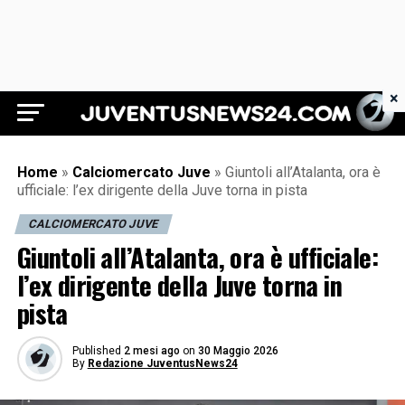
×
Juventus News 24
Home
»
Calciomercato Juve
»
Giuntoli all’Atalanta, ora è
ufficiale: l’ex dirigente della Juve torna in pista
CALCIOMERCATO JUVE
Giuntoli all’Atalanta, ora è ufficiale:
l’ex dirigente della Juve torna in
pista
Published
2 mesi ago
on
30 Maggio 2026
By
Redazione JuventusNews24