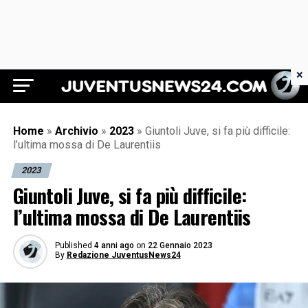
×
Juventus News 24
Home
»
Archivio
»
2023
»
Giuntoli Juve, si fa più difficile:
l’ultima mossa di De Laurentiis
2023
Giuntoli Juve, si fa più difficile:
l’ultima mossa di De Laurentiis
Published
4 anni ago
on
22 Gennaio 2023
By
Redazione JuventusNews24