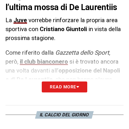
l’ultima mossa di De Laurentiis
La
Juve
vorrebbe rinforzare la propria area
sportiva con
Cristiano Giuntoli
in vista della
prossima stagione.
Come riferito dalla
Gazzetta dello Sport
,
però,
il club bianconero
si è trovato ancora
una volta davanti all’
opposizione del Napoli
e di De Laurentiis
, che non hanno alcuna
READ MORE
intenzione di lasciar andare il ds che ha
creato una squadra da scudetto.
LA PLAYLIST DELLE NOSTRE TOP NEWS
IL CALCIO DEL GIORNO