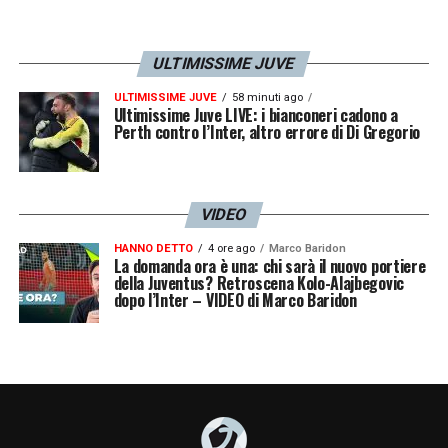
Timothy
Weah
fu acquistato dal Lille per 11
milioni, Arkadiusz
Milik
riscattato dal
Marsiglia per 7,3 milioni, mentre il giovane
ULTIMISSIME JUVE
Facundo
Gonzalez
arrivò dal Valencia per
ULTIMISSIME JUVE
58 minuti ago
Ultimissime Juve LIVE: i bianconeri cadono a
1,8 milioni. A gennaio si sono aggiunti il
Perth contro l’Inter, altro errore di Di Gregorio
centrale
Tiago Djalo
(5,1 milioni dal Lille) e
Carlos
Alcaraz
(3,9 milioni dal Southampton
in prestito).
VIDEO
HANNO DETTO
4 ore ago
Marco Baridon
La domanda ora è una: chi sarà il nuovo portiere
della Juventus? Retroscena Kolo-Alajbegovic
dopo l’Inter – VIDEO di Marco Baridon