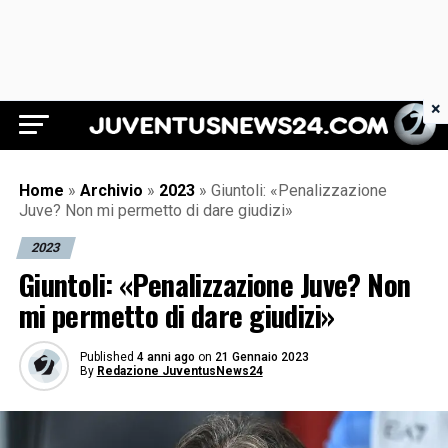
×
Juventus News 24
Home
»
Archivio
»
2023
»
Giuntoli: «Penalizzazione
Juve? Non mi permetto di dare giudizi»
2023
Giuntoli: «Penalizzazione Juve? Non
mi permetto di dare giudizi»
Published
4 anni ago
on
21 Gennaio 2023
By
Redazione JuventusNews24