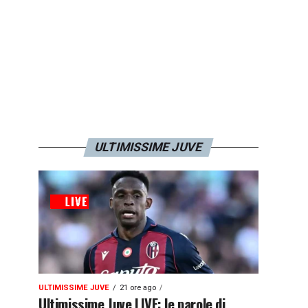
ULTIMISSIME JUVE
ULTIMISSIME JUVE
21 ore ago
Ultimissime Juve LIVE: le parole di