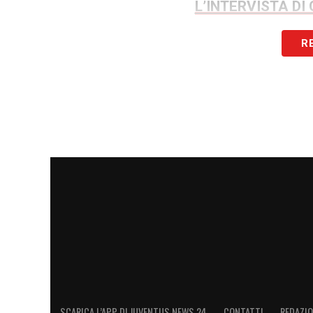
L’INTERVISTA DI
R
LA PLAYLIST DELLE NOSTRE TOP NEW
SCARICA L’APP DI JUVENTUS NEWS 24
CONTATTI
REDAZI