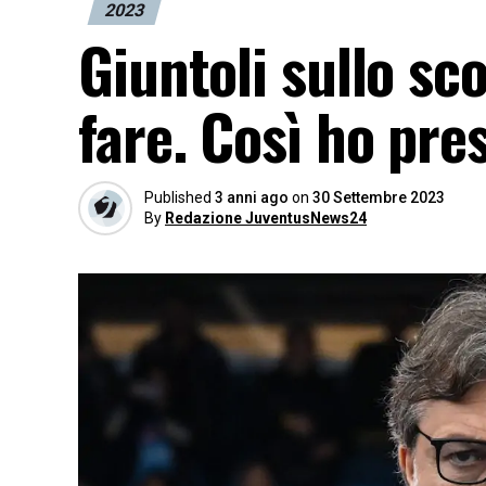
2023
Giuntoli sullo s
fare. Così ho pr
Published
3 anni ago
on
30 Settembre 2023
By
Redazione JuventusNews24