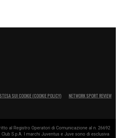
STESA SUI COOKIE (COOKIE POLICY)
NETWORK SPORT REVIEW
itto al Registro Operatori di Comunicazione al n. 26692
l Club S.p.A. I marchi Juventus e Juve sono di esclusiva