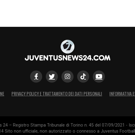
ONE
PRIVACY POLICY E TRATTAMENTO DEI DATI PERSONALI
INFORMATIVA E
24 – Registro Stampa Tribunale di Torino n. 45 del 07/09/2021 - Iscr
014 Sito non ufficiale, non autorizzato o connesso a Juventus Footbal