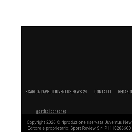
SCARICA L’APP DI JUVENTUS NEWS 24
CONTATTI
REDAZI
gestisci consenso
Copyright 2026 © riproduzione riservata Juventus News 
Editore e proprietario: Sport Review S.r.l P.I.11028660