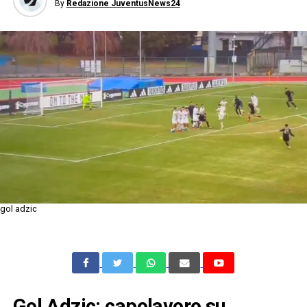
By
Redazione JuventusNews24
gol adzic
Gol Adzic: capolavoro su