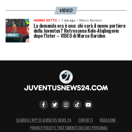
VIDEO
HANNO DETTO
1 ora ago
Marco Baridon
La domanda ora è una: chi sarà il nuovo portiere
della Juventus? Retroscena Kolo-Alajbegovic
dopo l’Inter – VIDEO di Marco Baridon
SCARICA L’APP DI JUVENTUS NEWS 24
CONTATTI
REDAZIONE
PRIVACY POLICY E TRATTAMENTO DEI DATI PERSONALI