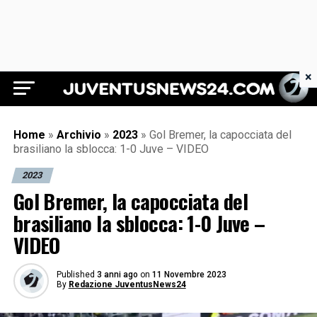
×
Juventus News 24
Home
»
Archivio
»
2023
»
Gol Bremer, la capocciata del
brasiliano la sblocca: 1-0 Juve – VIDEO
2023
Gol Bremer, la capocciata del
brasiliano la sblocca: 1-0 Juve –
VIDEO
Published
3 anni ago
on
11 Novembre 2023
By
Redazione JuventusNews24