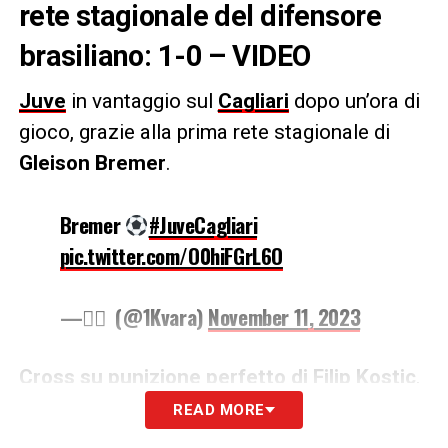
rete stagionale del difensore
brasiliano: 1-0 – VIDEO
Juve
in vantaggio sul
Cagliari
dopo un’ora di
gioco, grazie alla prima rete stagionale di
Gleison Bremer
.
Bremer
#JuveCagliari
pic.twitter.com/O0hiFGrL6O
— ًً (@1Kvara)
November 11, 2023
Cross su punizione perfetto di Filip Kostic
,
che mette sulla testa del brasiliano un
READ MORE
pallone che andava solamente spinto alle