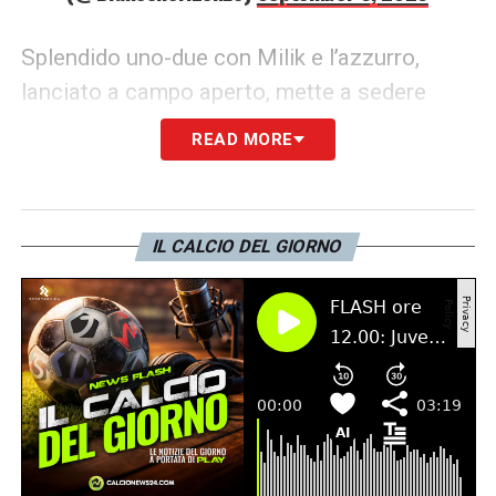
Splendido uno-due con Milik e l’azzurro,
lanciato a campo aperto, mette a sedere
Berisha, insaccando poi a porta vuota per il
READ MORE
raddoppio.
LA PLAYLIST DELLE NOSTRE TOP NEWS
IL CALCIO DEL GIORNO