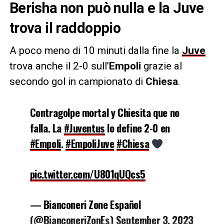
Berisha non può nulla e la Juve
trova il raddoppio
A poco meno di 10 minuti dalla fine la
Juve
trova anche il 2-0 sull’
Empoli
grazie al
secondo gol in campionato di
Chiesa
.
Contragolpe mortal y Chiesita que no
falla. La
#Juventus
lo define 2-0 en
#Empoli
.
#EmpoliJuve
#Chiesa
pic.twitter.com/U801qUQcs5
— Bianconeri Zone Español
(@BianconeriZonEs)
September 3, 2023