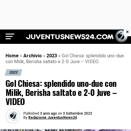
×
Juventus News 24
Home
»
Archivio
»
2023
»
Gol Chiesa: splendido uno-due
con Milik, Berisha saltato e 2-0 Juve – VIDEO
2023
Gol Chiesa: splendido uno-due con
Milik, Berisha saltato e 2-0 Juve –
VIDEO
Published
3 anni ago
on
3 Settembre 2023
By
Redazione JuventusNews24