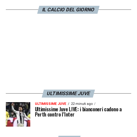
Verona, quando a Kean è stato annullato un
IL CALCIO DEL GIORNO
gol per una ‘manata’ a Faraoni decisamente
meno evidente rispetto a quella di Darmian
su Chiesa. Sulla quale ci fu anche la
sceneggiata clamorosa del veronese…
»
LA PLAYLIST DELLE NOSTRE TOP NEWS
ULTIMISSIME JUVE
ULTIMISSIME JUVE
22 minuti ago
Ultimissime Juve LIVE: i bianconeri cadono a
Perth contro l’Inter