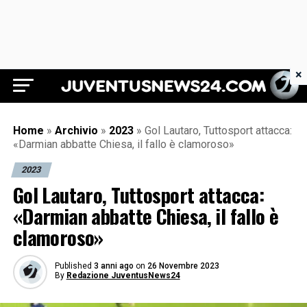
×
Juventus News 24
Home
»
Archivio
»
2023
»
Gol Lautaro, Tuttosport attacca:
«Darmian abbatte Chiesa, il fallo è clamoroso»
2023
Gol Lautaro, Tuttosport attacca:
«Darmian abbatte Chiesa, il fallo è
clamoroso»
Published
3 anni ago
on
26 Novembre 2023
By
Redazione JuventusNews24