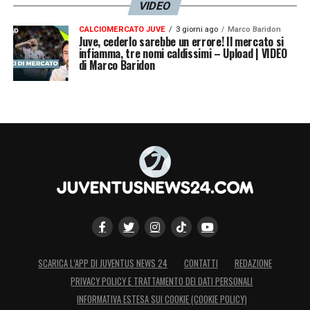
VIDEO
CALCIOMERCATO JUVE
3 giorni ago
Marco Baridon
Juve, cederlo sarebbe un errore! Il mercato si
infiamma, tre nomi caldissimi – Upload | VIDEO
di Marco Baridon
SCARICA L’APP DI JUVENTUS NEWS 24
CONTATTI
REDAZIONE
PRIVACY POLICY E TRATTAMENTO DEI DATI PERSONALI
INFORMATIVA ESTESA SUI COOKIE (COOKIE POLICY)