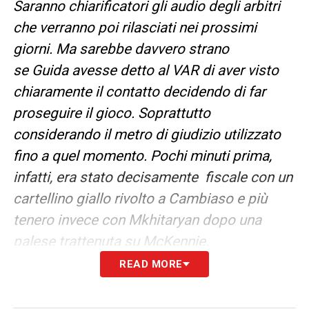
Saranno chiarificatori gli audio degli arbitri
che verranno poi rilasciati nei prossimi
giorni. Ma sarebbe davvero strano
se Guida avesse detto al VAR di aver visto
chiaramente il contatto decidendo di far
proseguire il gioco. Soprattutto
considerando il metro di giudizio utilizzato
fino a quel momento. Pochi minuti prima,
infatti, era stato decisamente fiscale con un
cartellino giallo rivolto a Cambiaso e più
tenero invece con Mkhitaryan dopo una
palese trattenuta su McKennie.
READ MORE
Inoltre, la manata di Darmian ha fatto venire
in mente un episodio da moviola di Juve-