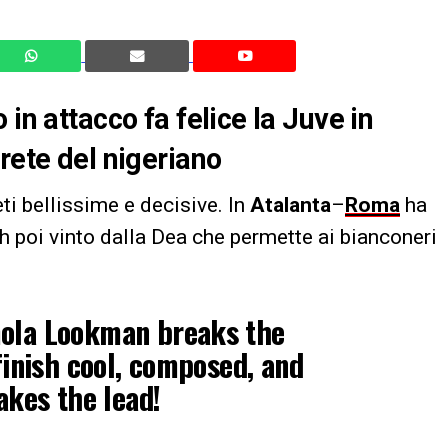
in attacco fa felice la Juve in
rete del nigeriano
ti bellissime e decisive. In
Atalanta
–
Roma
ha
ch poi vinto dalla Dea che permette ai bianconeri
mola Lookman breaks the
finish cool, composed, and
akes the lead!