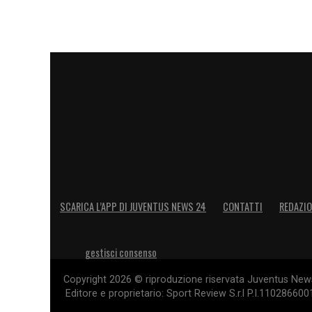
SCARICA L’APP DI JUVENTUS NEWS 24
CONTATTI
REDAZI
gestisci consenso
Copyright 2026 © riproduzione riservata Juventus News 
Editore e proprietario: Sport Review S.r.l P.I.11028660