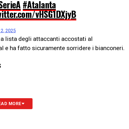
SerieA
#Atalanta
witter.com/vHSG1DXjyB
2, 2025
la lista degli attaccanti accostati al
al e ha fatto sicuramente sorridere i bianconeri.
S
EAD MORE