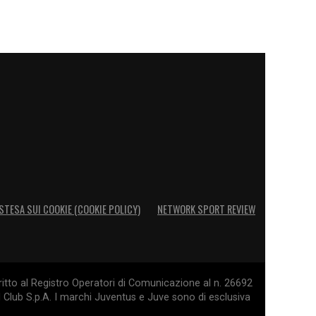
STESA SUI COOKIE (COOKIE POLICY)
NETWORK SPORT REVIEW
itto al Registro Operatori di Comunicazione al n. 26692
l Club S.p.A. I marchi Juventus e Juve sono di esclusiva