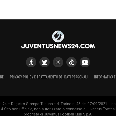
ONE
PRIVACY POLICY E TRATTAMENTO DEI DATI PERSONALI
INFORMATIVA E
24 – Registro Stampa Tribunale di Torino n. 45 del 07/09/2021 - Iscr
014 Sito non ufficiale, non autorizzato o connesso a Juventus Footbal
proprietà di Juventus Football Club S.p.A.