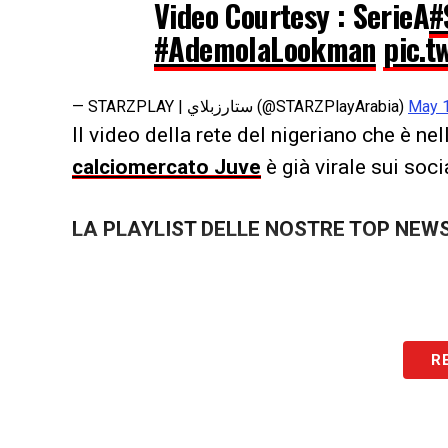
Video Courtesy : SerieA
#
#AdemolaLookman
pic.t
— STARZPLAY | ستارزبلاي (@STARZPlayArabia)
May 1
Il video della rete del nigeriano che è nel
calciomercato Juve
è già virale sui soci
LA PLAYLIST DELLE NOSTRE TOP NEW
R