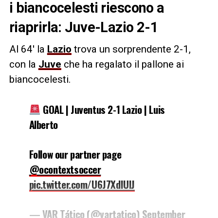
i biancocelesti riescono a
riaprirla: Juve-Lazio 2-1
Al 64′ la
Lazio
trova un sorprendente 2-1,
con la
Juve
che ha regalato il pallone ai
biancocelesti.
GOAL | Juventus 2-1 Lazio | Luis
Alberto
Follow our partner page
@ocontextsoccer
pic.twitter.com/U6J7XdIUlJ
— VAR Tático (@vartatico)
September