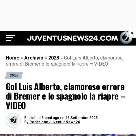
×
Juventus News 24
Home
»
Archivio
»
2023
»
Gol Luis Alberto, clamoroso
errore di Bremer e lo spagnolo la riapre – VIDEO
2023
Gol Luis Alberto, clamoroso errore
di Bremer e lo spagnolo la riapre –
VIDEO
Published
3 anni ago
on
16 Settembre 2023
By
Redazione JuventusNews24