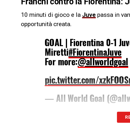
Franchi contro la Fiorentina: 
10 minuti di gioco e la
Juve
passa in van
opportunità creata.
GOAL | Fiorentina 0-1 Juv
Miretti
#FiorentinaJuve
For more:
@allworldgoal
pic.twitter.com/xzkFOO
— All World Goal (@all
Rete messa a segno da
Miretti
,
la prima 
R
splendido assist di Kostic, solamente da 