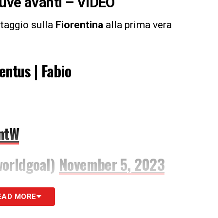
Juve avanti – VIDEO
taggio sulla
Fiorentina
alla prima vera
entus | Fabio
SntW
worldgoal)
November 5, 2023
in Serie A
, con una giocata da calcio a 5 su uno
EAD MORE
spingere in rete.