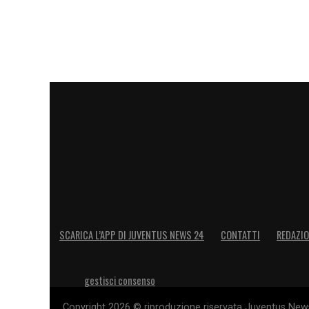
LA PLAYLIST DELLE NOSTRE TOP NEW
SCARICA L’APP DI JUVENTUS NEWS 24
CONTATTI
REDAZI
gestisci consenso
Copyright 2026 © riproduzione riservata Juventus News 