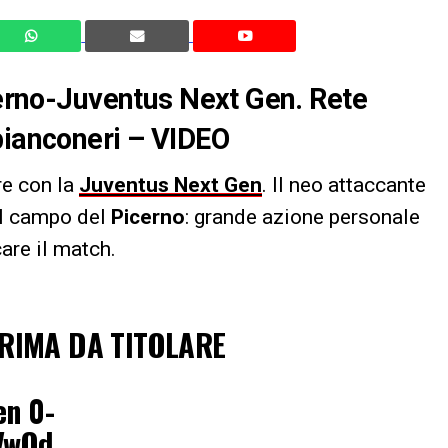
icerno-Juventus Next Gen. Rete
bianconeri – VIDEO
are con la
Juventus Next Gen
. Il neo attaccante
ul campo del
Picerno
: grande azione personale
care il match.
PRIMA DA TITOLARE
en 0-
iVwQd