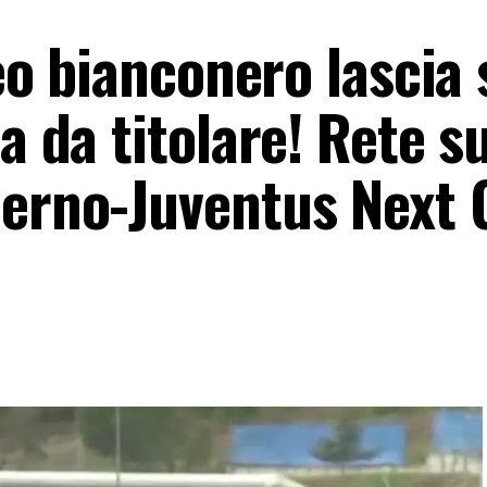
neo bianconero lascia
ma da titolare! Rete s
cerno-Juventus Next 