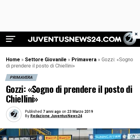
×
Juventus News 24
Home
»
Settore Giovanile
»
Primavera
»
Gozzi: «Sogno
di prendere il posto di Chiellini»
PRIMAVERA
Gozzi: «Sogno di prendere il posto di
Chiellini»
Published
7 anni ago
on
23 Marzo 2019
By
Redazione JuventusNews24