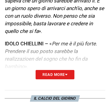
sapeva che un giorno sarebbe arrivato lì. E
un giorno spero di arrivarci anch’io, anche se
con un ruolo diverso. Non penso che sia
impossibile, basta lavorare e credere in
quello che si fa
».
IDOLO CHIELLINI –
«
Per me è il più forte.
Prendere il suo posto sarebbe la
realizzazioen del sogno che ho fin da
bambino
».
READ MORE
LA PLAYLIST DELLE NOSTRE TOP NEWS
IL CALCIO DEL GIORNO