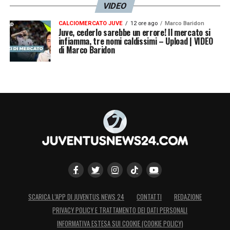
VIDEO
CALCIOMERCATO JUVE
12 ore ago
Marco Baridon
Juve, cederlo sarebbe un errore! Il mercato si
infiamma, tre nomi caldissimi – Upload | VIDEO
di Marco Baridon
SCARICA L’APP DI JUVENTUS NEWS 24
CONTATTI
REDAZIONE
PRIVACY POLICY E TRATTAMENTO DEI DATI PERSONALI
INFORMATIVA ESTESA SUI COOKIE (COOKIE POLICY)