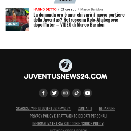
HANNO DETTO
21 ore ago
Marco Baridon
La domanda ora è una: chi sarà il nuovo portiere
della Juventus? Retroscena Kolo-Alajbegovic
dopo l’Inter – VIDEO di Marco Baridon
SCARICA L’APP DI JUVENTUS NEWS 24
CONTATTI
REDAZIONE
PRIVACY POLICY E TRATTAMENTO DEI DATI PERSONALI
INFORMATIVA ESTESA SUI COOKIE (COOKIE POLICY)