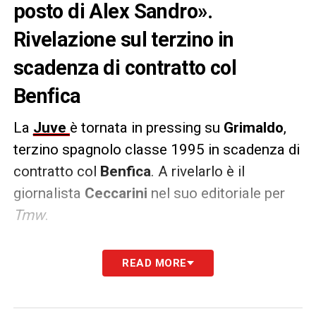
posto di Alex Sandro».
Rivelazione sul terzino in
scadenza di contratto col
Benfica
La
Juve
è tornata in pressing su
Grimaldo
,
terzino spagnolo classe 1995 in scadenza di
contratto col
Benfica
. A rivelarlo è il
giornalista
Ceccarini
nel suo editoriale per
Tmw
.
Grimaldo, infatti, è il
preferito dei bianconeri
READ MORE
in chiave mercato per andare a sostituire
Alex Sandro
, anche lui in scadenza di