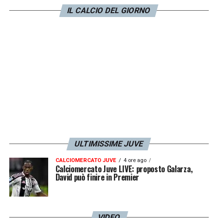
contratto a giugno, se andrà via (come
IL CALCIO DEL GIORNO
sembra) alla fine di questa stagione.
LA PLAYLIST DELLE NOSTRE TOP NEWS
ULTIMISSIME JUVE
CALCIOMERCATO JUVE
4 ore ago
Calciomercato Juve LIVE: proposto Galarza,
David può finire in Premier
VIDEO