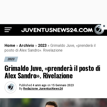
×
Juventus News 24
Home
»
Archivio
»
2023
»
Grimaldo Juve, «prenderà il
posto di Alex Sandro». Rivelazione
2023
Grimaldo Juve, «prenderà il posto di
Alex Sandro». Rivelazione
Published
4 anni ago
on
15 Gennaio 2023
By
Redazione JuventusNews24