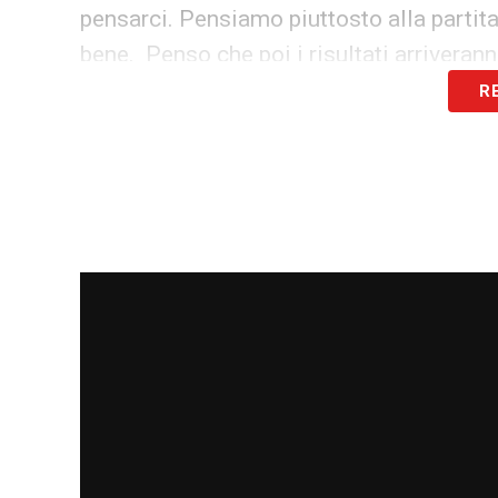
pensarci. Pensiamo piuttosto alla partita
bene. Penso che poi i risultati arriveran
R
VIGILIA –
Guarderò i Mondiali. Adoro segu
con mia sorella e farò quello che faccio 
cambio molto le cose, cerco di seguire u
LA PLAYLIST DELLE NOSTRE TOP NEW