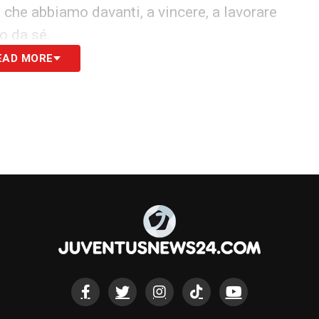
 che abbiamo davanti, a vincere, a lavorare
no da sé.
EAD MORE
ire il calcio, mi rilassa. Oltre a questo starò
di solito. Preparare la cena per esempio. Non
na routine, come per l’allenamento.
S