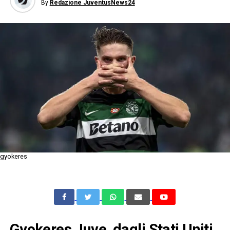
By
Redazione JuventusNews24
gyokeres
Gyokeres Juve, dagli Stati Uniti