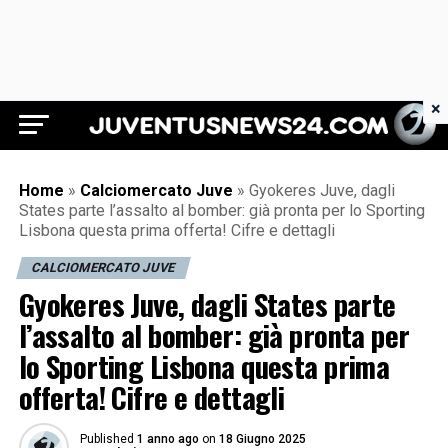
×
Juventus News 24
Home
»
Calciomercato Juve
»
Gyokeres Juve, dagli
States parte l’assalto al bomber: già pronta per lo Sporting
Lisbona questa prima offerta! Cifre e dettagli
CALCIOMERCATO JUVE
Gyokeres Juve, dagli States parte
l’assalto al bomber: già pronta per
lo Sporting Lisbona questa prima
offerta! Cifre e dettagli
Published
1 anno ago
on
18 Giugno 2025