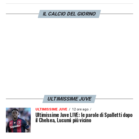
odierna del
Corriere dello Sport
lo svedese
ormai in rottura totale con lo
Sporting
IL CALCIO DEL GIORNO
Lisbona
sarebbe promesso sposo
dell’
Arsenal
. Niente da fare dunque, come
sembra, per la Vecchia Signora.
LA PLAYLIST DELLE NOSTRE TOP NEWS
ULTIMISSIME JUVE
ULTIMISSIME JUVE
12 ore ago
Ultimissime Juve LIVE: le parole di Spalletti dopo
il Chelsea, Lucumì più vicino