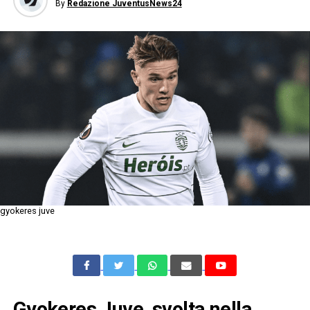
By
Redazione JuventusNews24
gyokeres juve
Gyokeres Juve, svolta nella