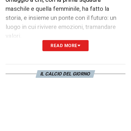
maschile e quella femminile, ha fatto la
storia, e insieme un ponte con il futuro: un
luogo in cui rivivere emozioni, tramandare
valori.
READ MORE
Hall of fame Juve, il saluto di Elkann
«La Hall of Fame della Juventus, che si
inaugura oggi nel nostro Museo, è uno
IL CALCIO DEL GIORNO
straordinario tributo alla grandezza del
nostro Club, ai suoi leggendari protagonisti
e a una storia che unisce, da oltre un secolo,
generazioni di juventini in tutto il mondo. È
un omaggio alla passione più pura per il
calcio, perché ogni bambino, con un pallone