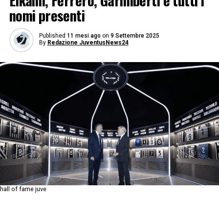
Elkann, Ferrero, Garimberti e tutti i
nomi presenti
Published
11 mesi ago
on
9 Settembre 2025
By
Redazione JuventusNews24
hall of fame juve