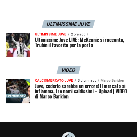
tra i piedi, immagina di ripetere le giocate e
le imprese del suo giocatore preferito, ogni
tifoso ha un suo campione del cuore.
ULTIMISSIME JUVE
Tifiamo per una maglia e sogniamo grazie a
ULTIMISSIME JUVE
2 ore ago
Ultimissime Juve LIVE: McKennie si racconta,
chi la indossa e la onora»
.
Trubin il favorito per la porta
Hall of fame Juve, le parole di
Ferrero
VIDEO
CALCIOMERCATO JUVE
3 giorni ago
Marco Baridon
«Juventus significa gioventù, ed è quello che
Juve, cederlo sarebbe un errore! Il mercato si
infiamma, tre nomi caldissimi – Upload | VIDEO
ci rappresenta, nello spirito,
di Marco Baridon
nell’intraprendenza e nella ricerca della sfida.
Ma la Juventus ha una grande storia, che
ogni giorno vive allo Juventus Museum. La
nostra è la storia delle persone che hanno