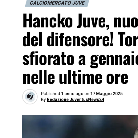
CALCIOMERCATO JUVE
Hancko Juve, nuov
del difensore! To
sfiorato a genna
nelle ultime ore
Published
1 anno ago
on
17 Maggio 2025
By
Redazione JuventusNews24