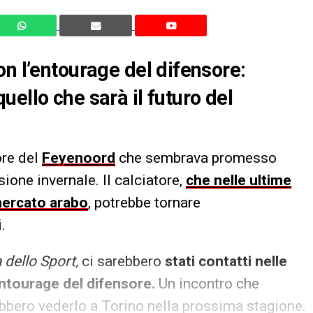
on l’entourage del difensore:
ello che sarà il futuro del
ore del
Feyenoord
che sembrava promesso
ione invernale. Il calciatore,
che nelle ultime
mercato arabo
, potrebbe tornare
.
 dello Sport,
ci sarebbero
stati contatti nelle
’entourage del difensore.
Un incontro che
ebbero vederlo a Torino nella prossima stagione.