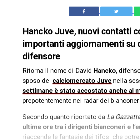
Hancko Juve, nuovi contatti c
importanti aggiornamenti su qu
difensore
Ritorna il nome di David
Hancko
, difens
sposo del
calciomercato Juve
nella sess
settimane è stato accostato anche al 
prepotentemente nei radar dei bianconeri
Secondo quanto riportato da
La Gazzetta
ultime ore tra i dirigenti bianconeri e l
riaccende le fantasie dei tifosi che potr