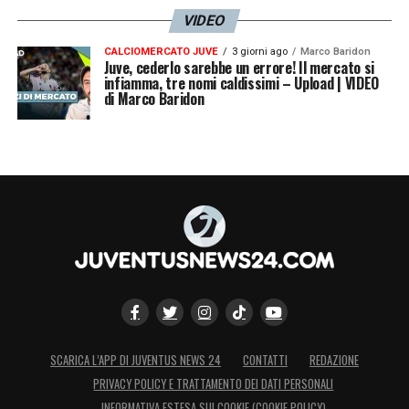
VIDEO
CALCIOMERCATO JUVE
3 giorni ago
Marco Baridon
Juve, cederlo sarebbe un errore! Il mercato si
infiamma, tre nomi caldissimi – Upload | VIDEO
di Marco Baridon
SCARICA L’APP DI JUVENTUS NEWS 24
CONTATTI
REDAZIONE
PRIVACY POLICY E TRATTAMENTO DEI DATI PERSONALI
INFORMATIVA ESTESA SUI COOKIE (COOKIE POLICY)