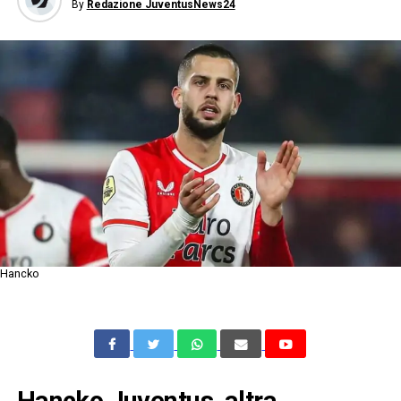
By
Redazione JuventusNews24
Hancko
Hancko Juventus, altra