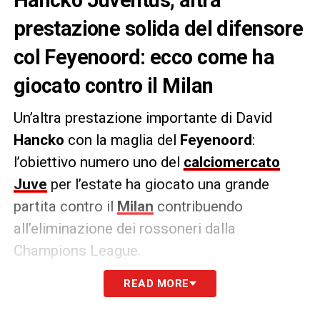
prestazione solida del difensore
col Feyenoord: ecco come ha
giocato contro il Milan
Un’altra prestazione importante di David
Hancko
con la maglia del
Feyenoord
:
l’obiettivo numero uno del
calciomercato
Juve
per l’estate ha giocato una grande
partita contro il
Milan
contribuendo
all’eliminazione dei rossoneri dalla
Champions League.
READ MORE
Ben 68 tocchi con 54 passaggi realizzati sui
59 tentati, 1 passaggio chiave e ben 4 lunghi.