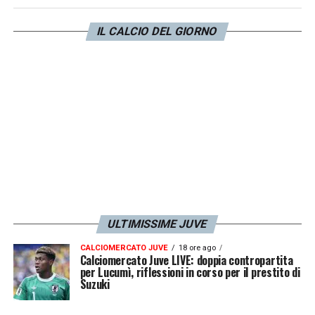
visibile su
Sportitalia
. Un test da non
IL CALCIO DEL GIORNO
sbagliare e che sarà sicuramente
complicato.
LA PLAYLIST DELLE NOSTRE TOP NEWS
ULTIMISSIME JUVE
CALCIOMERCATO JUVE
18 ore ago
Calciomercato Juve LIVE: doppia contropartita
per Lucumì, riflessioni in corso per il prestito di
Suzuki