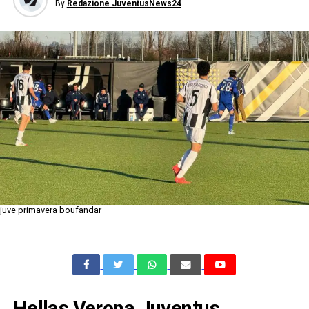
By
Redazione JuventusNews24
juve primavera boufandar
Hellas Verona Juventus