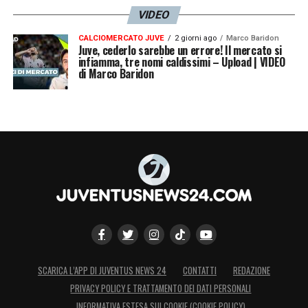
VIDEO
CALCIOMERCATO JUVE
2 giorni ago
Marco Baridon
Juve, cederlo sarebbe un errore! Il mercato si
infiamma, tre nomi caldissimi – Upload | VIDEO
di Marco Baridon
SCARICA L’APP DI JUVENTUS NEWS 24
CONTATTI
REDAZIONE
PRIVACY POLICY E TRATTAMENTO DEI DATI PERSONALI
INFORMATIVA ESTESA SUI COOKIE (COOKIE POLICY)