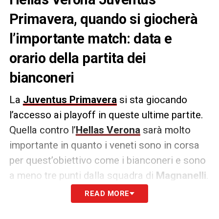
Primavera, quando si giocherà
l’importante match: data e
orario della partita dei
bianconeri
La
Juventus Primavera
si sta giocando
l’accesso ai playoff in queste ultime partite.
Quella contro l’
Hellas Verona
sarà molto
importante in quanto i veneti sono in corsa
per quest’obiettivo come i bianconeri e sono
a meno tre punti dalla squadra di
Magnanelli
.
READ MORE
Sono ufficiali data e orario della sfida:
sabato 10 maggio 2025 alle 13:00
e sarà