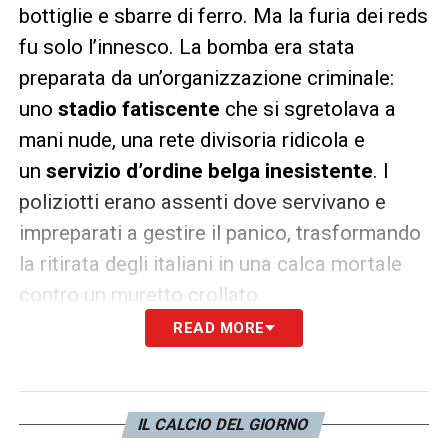
bottiglie e sbarre di ferro. Ma la furia dei reds
fu solo l’innesco. La bomba era stata
preparata da un’organizzazione criminale:
uno
stadio fatiscente
che si sgretolava a
mani nude, una rete divisoria ridicola e
un
servizio d’ordine belga inesistente
. I
poliziotti erano assenti dove servivano e
impreparati a gestire il panico, trasformando
la ritirata degli italiani in una calca mortale
contro un muretto crollato.
READ MORE
A rendere l’Heysel una
ferita ancora
aperta
è anche la gestione di ciò che
avvenne dopo. Mentre le salme venivano
IL CALCIO DEL GIORNO
allineate fuori dallo stadio e il sangue