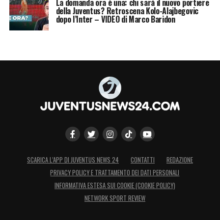
La domanda ora è una: chi sarà il nuovo portiere
per una partita di pallone. Quella Coppa,
della Juventus? Retroscena Kolo-Alajbegovic
alzata al cielo in un gesto istintivo e poi
dopo l’Inter – VIDEO di Marco Baridon
aspramente criticato è una scena difficile da
giudicare senza pensare alle circostanze che
l’hanno originata a Bruxelles. Decisamente
più sbagliato fu il giorno dopo esporla dalla
scaletta dell’aereo, quando c’era stato il
tempo per riflettere e onorare diversamente
chi non c’era più.
Ma
l’obbligo di una memoria civile
nasce
SCARICA L’APP DI JUVENTUS NEWS 24
CONTATTI
REDAZIONE
anche da ciò che accadde lontano da
PRIVACY POLICY E TRATTAMENTO DEI DATI PERSONALI
Bruxelles, nelle strade italiane. La notte
INFORMATIVA ESTESA SUI COOKIE (COOKIE POLICY)
dell’Heysel vide l’Italia dividersi in modo
NETWORK SPORT REVIEW
assurdo, inconcepibile. Mentre le famiglie