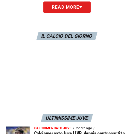
READ MORE
IL CALCIO DEL GIORNO
ULTIMISSIME JUVE
CALCIOMERCATO JUVE
22 ore ago
Calciomercato Juve LIVE: doppia contropartita