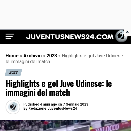
×
Juventus News 24
Home
»
Archivio
»
2023
»
Highlights e gol Juve Udinese:
le immagini del match
2023
Highlights e gol Juve Udinese: le
immagini del match
Published
4 anni ago
on
7 Gennaio 2023
By
Redazione JuventusNews24