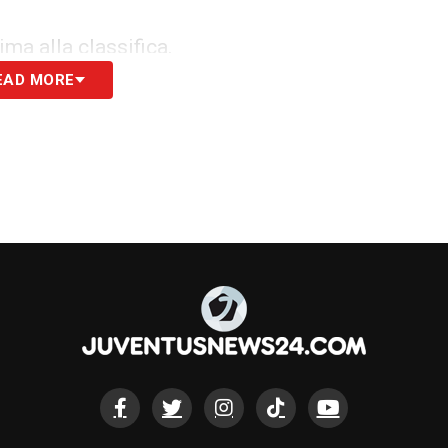
ima alla classifica.
EAD MORE
S