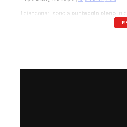
I bianconeri sono a
punteggio pieno
in c
R
LA PLAYLIST DELLE NOSTRE TOP NEW