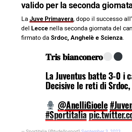
valido per la seconda giorna
La
Juve Primavera
, dopo il successo all
del
Lecce
nella seconda giornata del ca
firmato da
Srdoc, Anghelè e Scienza
.
𝐓𝐫𝐢𝐬 𝐛𝐢𝐚𝐧𝐜𝐨𝐧𝐞𝐫𝐨
La Juventus batte 3-0 i c
Decisive le reti di Srdoc
@AnelliGioele
#Juve
#Sportitalia
pic.twitter
— Sportitalia (@tvdellosport)
September 3, 2023