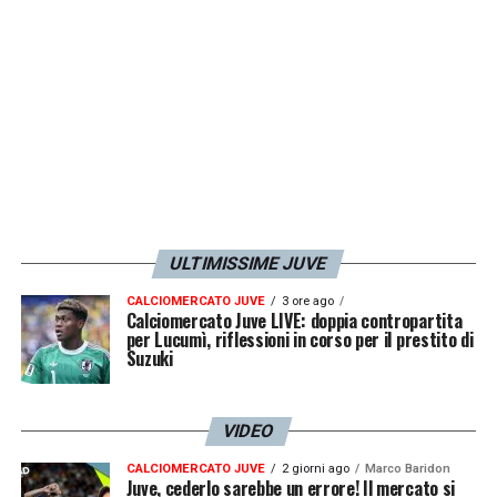
Comenencia
,
Cerri
e
Turicchia
, si sono fatti
rimontare e superare nel finale dal gol del
capitano
Gigli
all’86. Per la squadra di
Brambilla
è la
seconda sconfitta
in
altrettante partite disputate. Sopra il video
con gli
highlights
e i gol del match.
LA PLAYLIST DELLE NOSTRE TOP NEWS
ULTIMISSIME JUVE
CALCIOMERCATO JUVE
3 ore ago
Calciomercato Juve LIVE: doppia contropartita
per Lucumì, riflessioni in corso per il prestito di
Suzuki
VIDEO
CALCIOMERCATO JUVE
2 giorni ago
Marco Baridon
Juve, cederlo sarebbe un errore! Il mercato si