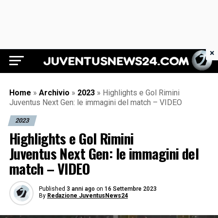
×
Juventus News 24
Home
»
Archivio
»
2023
»
Highlights e Gol Rimini
Juventus Next Gen: le immagini del match – VIDEO
2023
Highlights e Gol Rimini
Juventus Next Gen: le immagini del
match – VIDEO
Published
3 anni ago
on
16 Settembre 2023
By
Redazione JuventusNews24