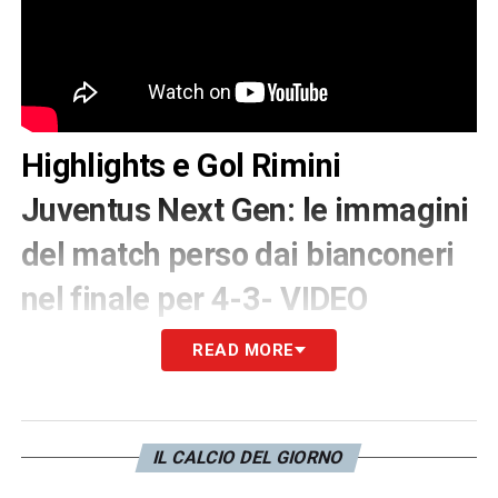
Highlights e Gol Rimini
Juventus Next Gen: le immagini
del match perso dai bianconeri
nel finale per 4-3- VIDEO
La
Juventus Next Gen
ha perso 4-3 contro
READ MORE
il
Rimini
nell’anticipo della
terza giornata
di
Serie C, girone B.
IL CALCIO DEL GIORNO
I bianconeri, avanti per tre volte coi gol di