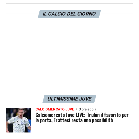
Napoli
e ora
Inter
sarebbero sulle tracce del
IL CALCIO DEL GIORNO
danese. La novità è che a due anni dal suo
arrivo in
Premier League
potrebbe partire
anche con una formula più innovativa come
un prestito con opzione. Lo riporta
Tuttosport
.
LA PLAYLIST DELLE NOSTRE TOP NEWS
ULTIMISSIME JUVE
CALCIOMERCATO JUVE
3 ore ago
Calciomercato Juve LIVE: Trubin il favorito per
la porta, Frattesi resta una possibilità