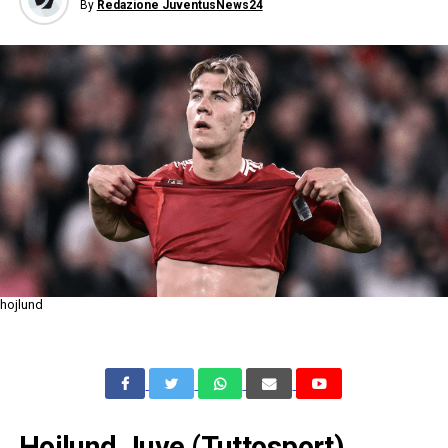
By
Redazione JuventusNews24
hojlund
Hojlund Juve (Tuttosport),