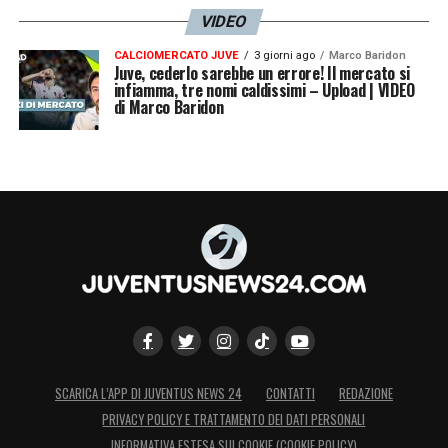
VIDEO
CALCIOMERCATO JUVE
3 giorni ago
Marco Baridon
Juve, cederlo sarebbe un errore! Il mercato si
infiamma, tre nomi caldissimi – Upload | VIDEO
di Marco Baridon
SCARICA L’APP DI JUVENTUS NEWS 24
CONTATTI
REDAZIONE
PRIVACY POLICY E TRATTAMENTO DEI DATI PERSONALI
INFORMATIVA ESTESA SUI COOKIE (COOKIE POLICY)