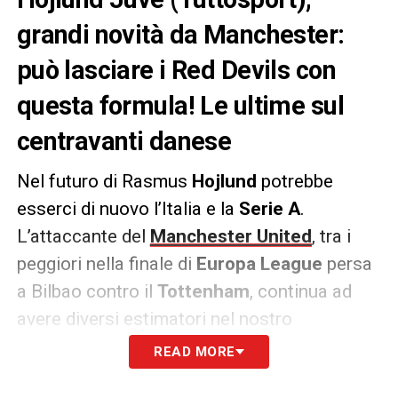
grandi novità da Manchester:
può lasciare i Red Devils con
questa formula! Le ultime sul
centravanti danese
Nel futuro di Rasmus
Hojlund
potrebbe
esserci di nuovo l’Italia e la
Serie A
.
L’attaccante del
Manchester United
, tra i
peggiori nella finale di
Europa League
persa
a Bilbao contro il
Tottenham
, continua ad
avere diversi estimatori nel nostro
campionato.
READ MORE
Non solo il
calciomercato Juve
, anche