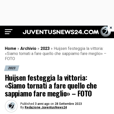
×
Juventus News 24
Home
»
Archivio
»
2023
»
Huijsen festeggia la vittoria:
«Siamo tornati a fare quello che sappiamo fare meglio» –
FOTO
2023
Huijsen festeggia la vittoria:
«Siamo tornati a fare quello che
sappiamo fare meglio» – FOTO
Published
3 anni ago
on
28 Settembre 2023
By
Redazione JuventusNews24