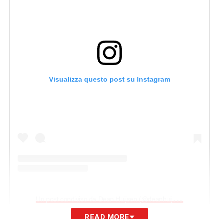
Visualizza questo post su Instagram
U
n post condiviso da Dean Huijsen (@deanhuijsen)
READ MORE