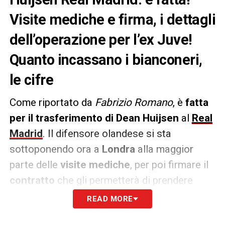
Visite mediche e firma, i dettagli
dell’operazione per l’ex Juve!
Quanto incassano i bianconeri,
le cifre
Come riportato da
Fabrizio Romano
, è
fatta
per il trasferimento di Dean Huijsen
al
Real
Madrid
. Il difensore olandese si sta
sottoponendo ora a
Londra
alla maggior
parte delle
visite mediche
, per poi firmare il
contratto
che gli permetterà di prendere
parte al
Mondiale per Club
.
READ MORE
Il classe 2005
firmerà fino al 2030
, con le