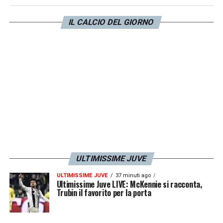
Merengues che pagheranno
50 milioni di
IL CALCIO DEL GIORNO
euro
di clausola al
Bournemouth
. La
Juve
riceverà il
15% dalla vendita
del giocatore.
LA PLAYLIST DELLE NOSTRE TOP NEWS
ULTIMISSIME JUVE
ULTIMISSIME JUVE
37 minuti ago
Ultimissime Juve LIVE: McKennie si racconta,
Trubin il favorito per la porta