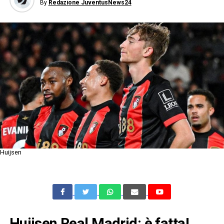
By
Redazione JuventusNews24
Huijsen
Huijsen Real Madrid: è fatta!