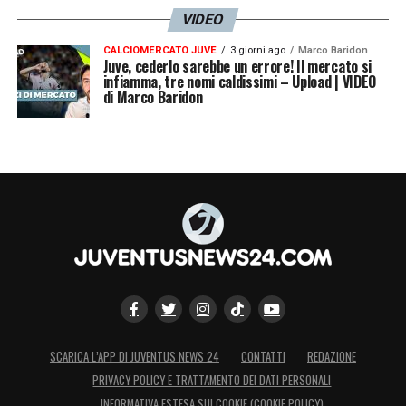
VIDEO
CALCIOMERCATO JUVE
3 giorni ago
Marco Baridon
Juve, cederlo sarebbe un errore! Il mercato si
infiamma, tre nomi caldissimi – Upload | VIDEO
di Marco Baridon
SCARICA L’APP DI JUVENTUS NEWS 24
CONTATTI
REDAZIONE
PRIVACY POLICY E TRATTAMENTO DEI DATI PERSONALI
INFORMATIVA ESTESA SUI COOKIE (COOKIE POLICY)