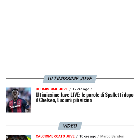
molto a questo riconoscimento:
Joao
Cancelo
. Il terzino della
Juventus
, infatti,
riceverà esattamente come gli altri il suo
meritato dono.
LA PLAYLIST DELLE NOSTRE TOP NEWS
ULTIMISSIME JUVE
ULTIMISSIME JUVE
12 ore ago
Ultimissime Juve LIVE: le parole di Spalletti dopo
il Chelsea, Lucumì più vicino
VIDEO
CALCIOMERCATO JUVE
10 ore ago
Marco Baridon