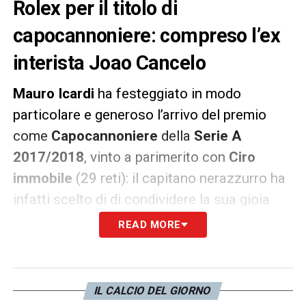
Rolex per il titolo di
capocannoniere: compreso l’ex
interista Joao Cancelo
Mauro Icardi
ha festeggiato in modo
particolare e generoso l’arrivo del premio
come
Capocannoniere
della
Serie A
2017/2018
, vinto a parimerito con
Ciro
immobile
(29 reti): il capitano nerazzurro ha
infatti scelto di di condividere la sua gioia
insieme a tutta la squadra, regalando ad
READ MORE
ognuno un costoso
Rolex
in segno di
gratitudine. L’attaccante argentino non ha
dimenticato chi dall’
Inter
quest’anno è
IL CALCIO DEL GIORNO
partito, ma la scorsa stagione ha contribuito