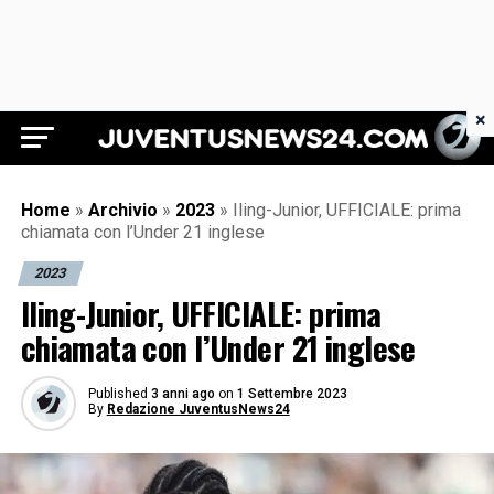
×
Juventus News 24
Home
»
Archivio
»
2023
»
Iling-Junior, UFFICIALE: prima
chiamata con l’Under 21 inglese
2023
Iling-Junior, UFFICIALE: prima
chiamata con l’Under 21 inglese
Published
3 anni ago
on
1 Settembre 2023
By
Redazione JuventusNews24