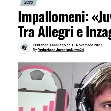
2023
Impallomeni: «Juv
Tra Allegri e Inz
Published
3 anni ago
on
15 Novembre 2023
By
Redazione JuventusNews24