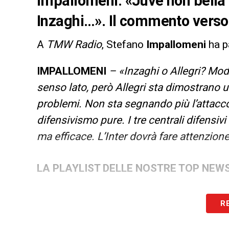
Impallomeni: «Juve non bella 
Inzaghi…». Il commento verso
A
TMW Radio
, Stefano
Impallomeni
ha p
IMPALLOMENI
– «Inzaghi o Allegri?
Modi
senso lato, però Allegri sta dimostrano un
problemi. Non sta segnando più l’attacco
difensivismo pure. I tre centrali difensi
ma efficace. L’Inter dovrà fare attenzion
LA PLAYLIST DELLE NOSTRE TOP NEW
R