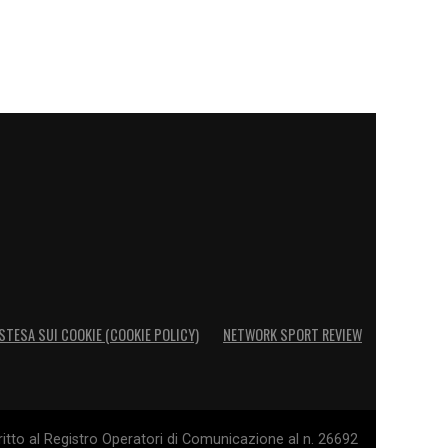
STESA SUI COOKIE (COOKIE POLICY)
NETWORK SPORT REVIEW
itto al Registro Operatori di Comunicazione al n. 26692