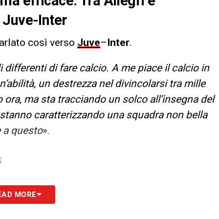
ma efficace. Tra Allegri e
 Juve-Inter
arlato così verso
Juve
–
Inter
.
 differenti di fare calcio. A me piace il calcio in
’abilità, un destrezza nel divincolarsi tra mille
 ora, ma sta tracciando un solco all’insegna del
vi stanno caratterizzando una squadra non bella
e a questo
».
S
EAD MORE