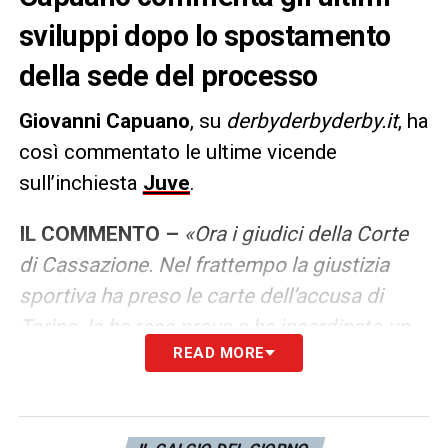
sviluppi dopo lo spostamento
della sede del processo
Giovanni Capuano
, su
derbyderbyderby.it
, ha
così commentato le ultime vicende
sull’inchiesta
Juve
.
IL COMMENTO –
«Ora i giudici della Corte
di Cassazione. Nel frattempo la giustizia
sportiva ha preso le carte dell’accusa di
Torino, le ha rese prova e ha incardinato un
READ MORE
processo che ha cancellato la dirigenza
della Juventus e messo fuori i bianconeri
dall’Europa con danno stimato in 80-90