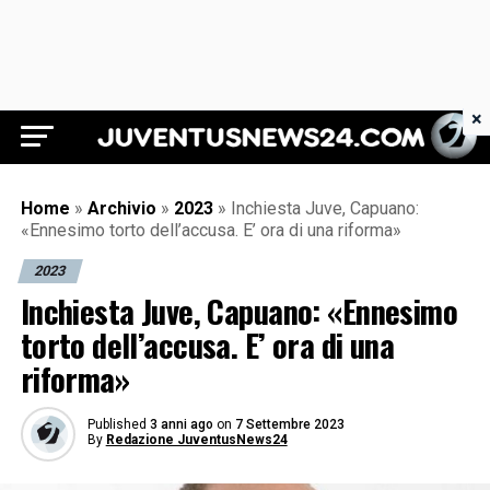
×
Juventus News 24
Home
»
Archivio
»
2023
»
Inchiesta Juve, Capuano:
«Ennesimo torto dell’accusa. E’ ora di una riforma»
2023
Inchiesta Juve, Capuano: «Ennesimo
torto dell’accusa. E’ ora di una
riforma»
Published
3 anni ago
on
7 Settembre 2023
By
Redazione JuventusNews24