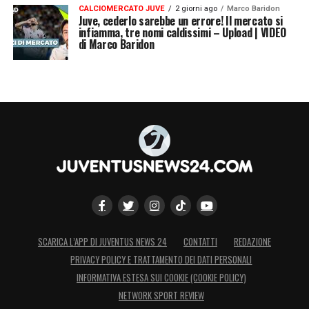
CALCIOMERCATO JUVE
2 giorni ago
Marco Baridon
Juve, cederlo sarebbe un errore! Il mercato si
infiamma, tre nomi caldissimi – Upload | VIDEO
di Marco Baridon
SCARICA L’APP DI JUVENTUS NEWS 24
CONTATTI
REDAZIONE
PRIVACY POLICY E TRATTAMENTO DEI DATI PERSONALI
INFORMATIVA ESTESA SUI COOKIE (COOKIE POLICY)
NETWORK SPORT REVIEW