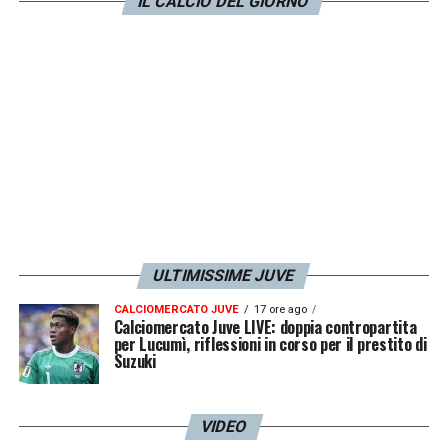
stato valutato come un affare senza falso in
IL CALCIO DEL GIORNO
bilancio, fa ben sperare.
LA PLAYLIST DELLE NOSTRE TOP NEWS
ULTIMISSIME JUVE
CALCIOMERCATO JUVE
17 ore ago
Calciomercato Juve LIVE: doppia contropartita
per Lucumì, riflessioni in corso per il prestito di
Suzuki
VIDEO