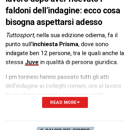
faldoni dell’indagine: ecco cosa
bisogna aspettarsi adesso
Tuttosport,
nella sua edizione odierna, fa il
punto sull’
inchiesta Prisma
, dove sono
indagate ben 12 persone, tra le quali anche la
stessa
Juve
in qualità di persona giuridica.
I pm torinesi hanno passato tutti gli atti
dell’indagine ai colleghi romani, ora al lavoro
in un clima sicuramente meno ostile
READ MORE
rispetto a quello che c’era nel capoluogo
sabaudo. Difficile ipotizzare tempi e accuse,
ma il caso Orsolini, che lontano da Torino è