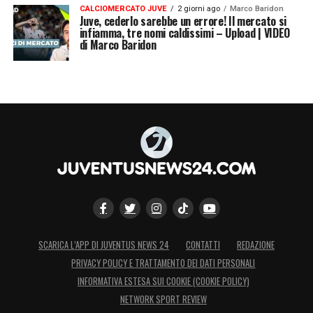
CALCIOMERCATO JUVE
2 giorni ago
Marco Baridon
Juve, cederlo sarebbe un errore! Il mercato si
infiamma, tre nomi caldissimi – Upload | VIDEO
di Marco Baridon
SCARICA L’APP DI JUVENTUS NEWS 24
CONTATTI
REDAZIONE
PRIVACY POLICY E TRATTAMENTO DEI DATI PERSONALI
INFORMATIVA ESTESA SUI COOKIE (COOKIE POLICY)
NETWORK SPORT REVIEW