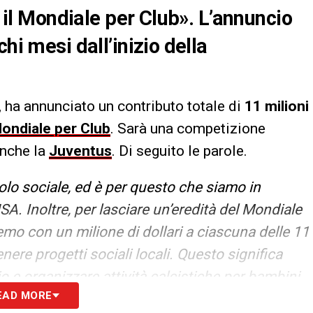
r il Mondiale per Club». L’annuncio
hi mesi dall’inizio della
, ha annunciato un contributo totale di
11 milioni
ondiale per Club
. Sarà una competizione
anche la
Juventus
. Di seguito le parole.
uolo sociale, ed è per questo che siamo in
A. Inoltre, per lasciare un’eredità del Mondiale
remo con un milione di dollari a ciascuna delle 11
enere progetti sociali locali. Questo significa
o e organizzare attività calcistiche per bambini
EAD MORE
o in ogni città. È qualcosa che garantirà un