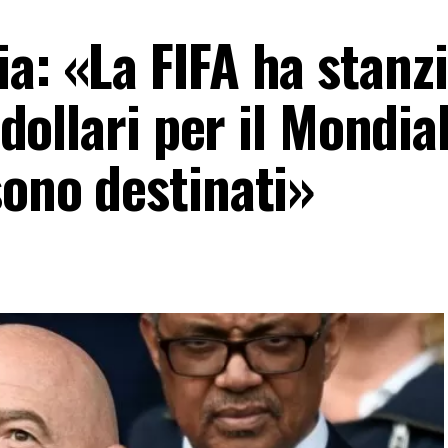
a: «La FIFA ha stanz
i dollari per il Mondia
sono destinati»