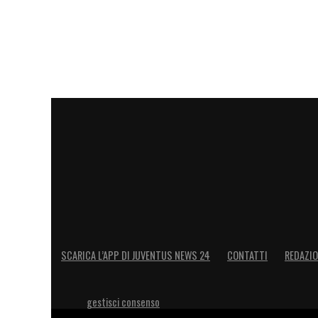
impatto duraturo di questo torneo global
LA PLAYLIST DELLE NOSTRE TOP NEW
SCARICA L’APP DI JUVENTUS NEWS 24
CONTATTI
REDAZI
gestisci consenso