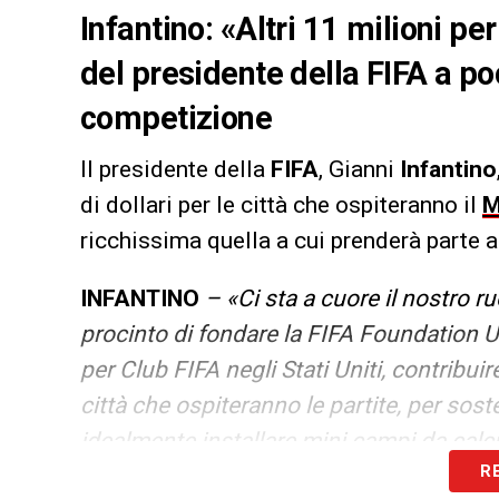
Infantino: «Altri 11 milioni pe
del presidente della FIFA a poc
competizione
Il presidente della
FIFA
, Gianni
Infantino
di dollari per le città che ospiteranno il
M
ricchissima quella a cui prenderà parte 
INFANTINO
– «Ci sta a cuore il nostro r
procinto di fondare la FIFA Foundation US
per Club FIFA negli Stati Uniti, contribui
città che ospiteranno le partite, per sost
idealmente installare mini campi da calci
R
in queste aree, laddove ce n’è più bisogn