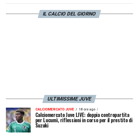
filtra fiducia sul recupero di Teun
Koopmeiners
, mentre per quanto riguarda
IL CALCIO DEL GIORNO
Kelly
e
Cambiaso
si tenterà il recupero
lampo: decisivo per loro sarà il provino in
settimana.
LA PLAYLIST DELLE NOSTRE TOP NEWS
ULTIMISSIME JUVE
CALCIOMERCATO JUVE
18 ore ago
Calciomercato Juve LIVE: doppia contropartita
per Lucumì, riflessioni in corso per il prestito di
Suzuki