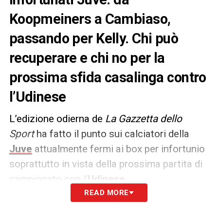
Koopmeiners a Cambiaso,
passando per Kelly. Chi può
recuperare e chi no per la
prossima sfida casalinga contro
l’Udinese
L’edizione odierna de
La Gazzetta dello
Sport
ha fatto il punto sui calciatori della
Juve
attualmente fermi ai box per infortunio
soprattutto in vista della prossima partita di
campionato con l’
Udinese
.
READ MORE
Stando a quanto si apprende dal quotidiano