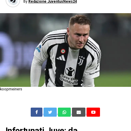
By
Redazione JuventusNews24
koopmeiners
Infortunati Juve: da