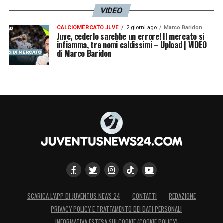
VIDEO
CALCIOMERCATO JUVE
2 giorni ago
Marco Baridon
Juve, cederlo sarebbe un errore! Il mercato si
infiamma, tre nomi caldissimi – Upload | VIDEO
di Marco Baridon
SCARICA L’APP DI JUVENTUS NEWS 24
CONTATTI
REDAZIONE
PRIVACY POLICY E TRATTAMENTO DEI DATI PERSONALI
INFORMATIVA ESTESA SUI COOKIE (COOKIE POLICY)