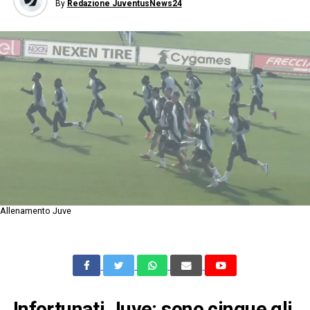
By
Redazione JuventusNews24
Allenamento Juve
Infortunati Juve: sono cinque gli