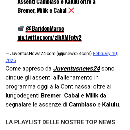
Assenti Cambiaso e Kalulu oltre a
Bremer, Milik e Cabal
@BaridonMarco
pic.twitter.com/zlkXMFpty2
— JuventusNews24.com (@junews24com)
February 10,
2025
Come appreso da
Juventusnews24
sono
cinque gli assenti all’allenamento in
programma oggi alla Continassa: oltre ai
lungodegenti
Bremer
,
Cabal
e
Milik
da
segnalare le assenze di
Cambiaso
e
Kalulu
.
LA PLAYLIST DELLE NOSTRE TOP NEWS