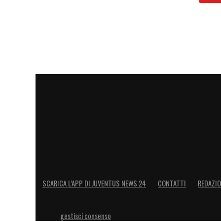
SCARICA L’APP DI JUVENTUS NEWS 24
CONTATTI
REDAZI
gestisci consenso