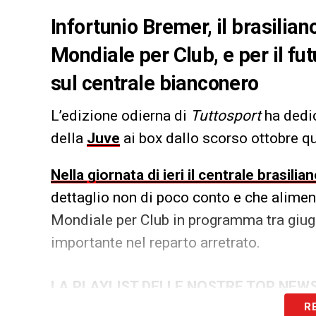
Infortunio Bremer, il brasiliano
Mondiale per Club, e per il fut
sul centrale bianconero
L’edizione odierna di
Tuttosport
ha dedi
della
Juve
ai box dallo scorso ottobre 
Nella giornata di ieri il centrale brasili
dettaglio non di poco conto e che aliment
Mondiale per Club in programma tra giugn
importante nel reparto arretrato.
LA PLAYLIST DELLE NOSTRE TOP NEW
R