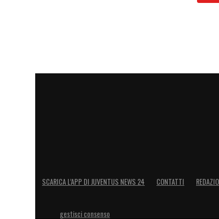
SCARICA L’APP DI JUVENTUS NEWS 24
CONTATTI
REDAZI
gestisci consenso