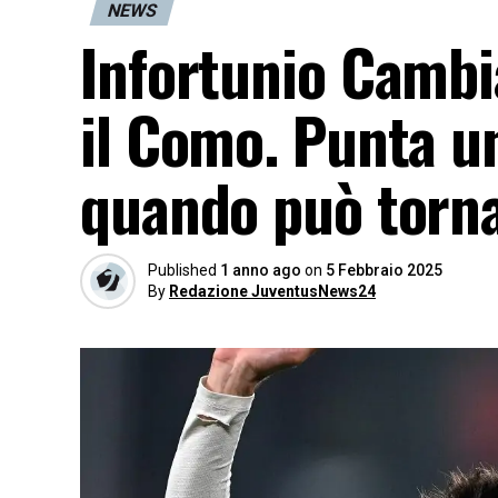
NEWS
Infortunio Cambia
il Como. Punta un’
quando può torna
Published
1 anno ago
on
5 Febbraio 2025
By
Redazione JuventusNews24