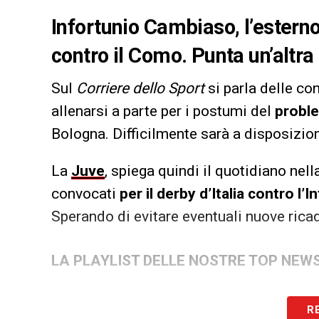
Infortunio Cambiaso, l’esterno 
contro il Como. Punta un’altra g
Sul
Corriere dello Sport
si parla delle co
allenarsi a parte per i postumi del
proble
Bologna. Difficilmente sarà a disposizion
La
Juve
, spiega quindi il quotidiano nell
convocati
per il derby d’Italia contro l’I
Sperando di evitare eventuali nuove ricad
LA PLAYLIST DELLE NOSTRE TOP NEW
R