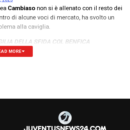
rea
Cambiaso
non si è allenato con il resto dei
ntro di alcune voci di mercato, ha svolto un
blema alla caviglia.
ILIA DELLA SFIDA COL BENFICA
EAD MORE
S