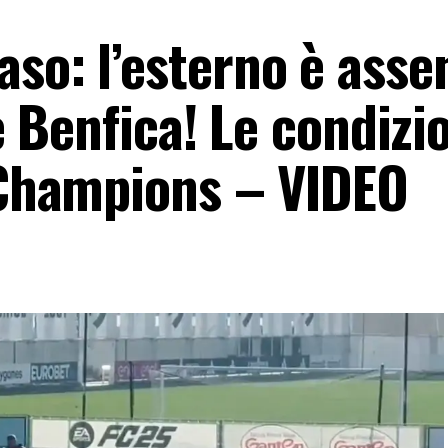
so: l’esterno è asse
ve Benfica! Le condizi
i Champions – VIDEO