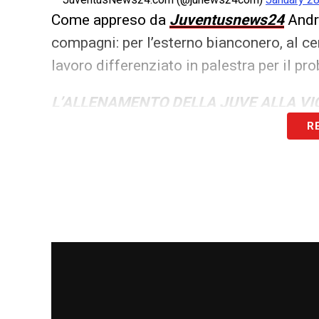
Come appreso da
Juventusnews24
And
compagni: per l’esterno bianconero, al ce
lavoro differenziato in palestra per il pro
L’ALLENAMENTO DELLA JUVE ALLA VIG
R
LA PLAYLIST DELLE NOSTRE TOP NEW